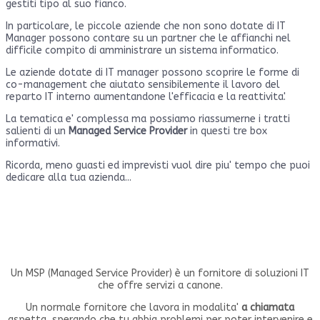
gestiti tipo al suo fianco.
In particolare, le piccole aziende che non sono dotate di IT
Manager possono contare su un partner che le affianchi nel
difficile compito di amministrare un sistema informatico.
Le aziende dotate di IT manager possono scoprire le forme di
co-management che aiutato sensibilemente il lavoro del
reparto IT interno aumentandone l'efficacia e la reattivita'.
La tematica e' complessa ma possiamo riassumerne i tratti
salienti di un
Managed Service Provider
in questi tre box
informativi.
Ricorda, meno guasti ed imprevisti vuol dire piu' tempo che puoi
dedicare alla tua azienda...
Cos'e' un MSP?
Un MSP (Managed Service Provider) è un fornitore di soluzioni IT
che offre servizi a canone.
Un normale fornitore che lavora in modalita'
a chiamata
aspetta, sperando che tu abbia problemi per poter intervenire e