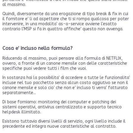
al massimo.
Quindi, diversamente da una erogazione di tipo break & fix in cui
il fornitore e' li ad aspettare che ti si rompa qualcosa per poter
intervenire, in una modalita' as-a-service avviene l'esatto
contrario l'MSP si fa in quattro affinche' questo non avvenga.
Cosa e' incluso nella formula?
Riducendo al massimo, puoi pensare alla formula di NETFLIX,
ovvero, a fronte di un canone mensile con delle caratteristiche
specifiche puoi vedere tutti i film che vuoi.
In sostanza hai la possibilita' di accedere a tutte le funzionalita'
incluse nel tuo pacchetto senza alcun costo aggiutivo se non il
canone mensile e solo cio' che non e' incluso ti verra' fatturato
separatamente...
Di base forniamo: monitoring dei computer e patching dei
sistemi operativi, antivirus centralizzato e supporto tecnico
helpdesk illimitato.
Esistono tuttavia diversi livelli di servizio, ogni livello include il
precedente ed integra nuove caratteristiche al contratto.