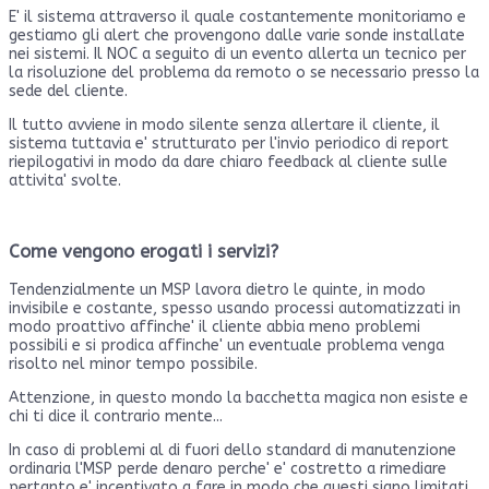
E' il sistema attraverso il quale costantemente monitoriamo e
gestiamo gli alert che provengono dalle varie sonde installate
nei sistemi. Il NOC a seguito di un evento allerta un tecnico per
la risoluzione del problema da remoto o se necessario presso la
sede del cliente.
Il tutto avviene in modo silente senza allertare il cliente, il
sistema tuttavia e' strutturato per l'invio periodico di report
riepilogativi in modo da dare chiaro feedback al cliente sulle
attivita' svolte.
Come vengono erogati i servizi?
Tendenzialmente un MSP lavora dietro le quinte, in modo
invisibile e costante, spesso usando processi automatizzati in
modo proattivo affinche' il cliente abbia meno problemi
possibili e si prodica affinche' un eventuale problema venga
risolto nel minor tempo possibile.
Attenzione, in questo mondo la bacchetta magica non esiste e
chi ti dice il contrario mente...
In caso di problemi al di fuori dello standard di manutenzione
ordinaria l'MSP perde denaro perche' e' costretto a rimediare
pertanto e' incentivato a fare in modo che questi siano limitati