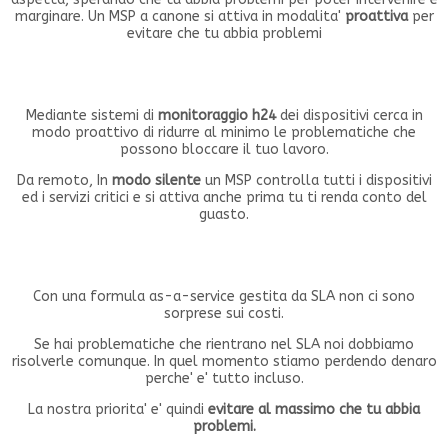
marginare. Un MSP a canone si attiva in modalita'
proattiva
per
evitare che tu abbia problemi
Perche' affidarsi ad un MSP?
Mediante sistemi di
monitoraggio h24
dei dispositivi cerca in
modo proattivo di ridurre al minimo le problematiche che
possono bloccare il tuo lavoro.
Da remoto, In
modo silente
un MSP controlla tutti i dispositivi
ed i servizi critici e si attiva anche prima tu ti renda conto del
guasto.
I tuoi problemi diventano nostri...
Con una formula as-a-service gestita da SLA non ci sono
sorprese sui costi.
Se hai problematiche che rientrano nel SLA noi dobbiamo
risolverle comunque. In quel momento stiamo perdendo denaro
perche' e' tutto incluso.
La nostra priorita' e' quindi
evitare al massimo che tu abbia
problemi.