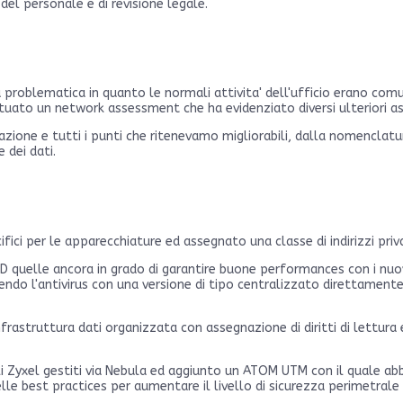
 del personale e di revisione legale.
roblematica in quanto le normali attivita' dell'ufficio erano comu
uato un network assessment che ha evidenziato diversi ulteriori as
zione e tutti i punti che ritenevamo migliorabili, dalla nomenclatu
 dei dati.
fici per le apparecchiature ed assegnato una classe di indirizzi pri
quelle ancora in grado di garantire buone performances con i nuovi
endo l'antivirus con una versione di tipo centralizzato direttamen
astruttura dati organizzata con assegnazione di diritti di lettura 
lli Zyxel gestiti via Nebula ed aggiunto un ATOM UTM con il quale ab
lle best practices per aumentare il livello di sicurezza perimetrale 