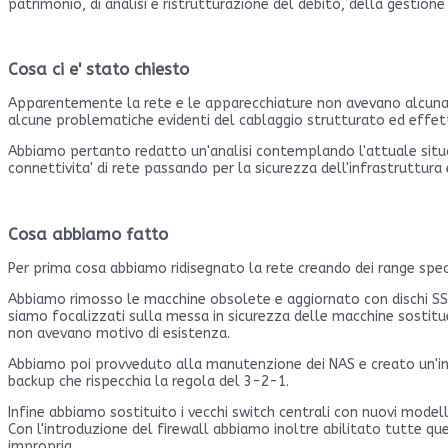
patrimonio, di analisi e ristrutturazione del debito, della gestione
Cosa ci e' stato chiesto
Apparentemente la rete e le apparecchiature non avevano alcuna p
alcune problematiche evidenti del cablaggio strutturato ed effett
Abbiamo pertanto redatto un'analisi contemplando l'attuale situa
connettivita' di rete passando per la sicurezza dell'infrastruttura e
Cosa abbiamo fatto
Per prima cosa abbiamo ridisegnato la rete creando dei range speci
Abbiamo rimosso le macchine obsolete e aggiornato con dischi SSD 
siamo focalizzati sulla messa in sicurezza delle macchine sostitu
non avevano motivo di esistenza.
Abbiamo poi provveduto alla manutenzione dei NAS e creato un'infr
backup che rispecchia la regola del 3-2-1.
Infine abbiamo sostituito i vecchi switch centrali con nuovi mode
Con l'introduzione del firewall abbiamo inoltre abilitato tutte que
impropria.