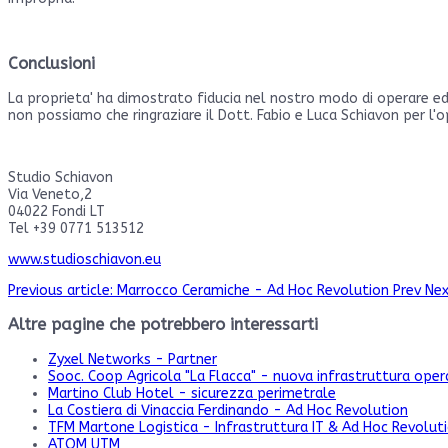
Conclusioni
La proprieta' ha dimostrato fiducia nel nostro modo di operare ed
non possiamo che ringraziare il Dott. Fabio e Luca Schiavon per l'o
Studio Schiavon
Via Veneto,2
04022 Fondi LT
Tel +39 0771 513512
www.studioschiavon.eu
Previous article: Marrocco Ceramiche - Ad Hoc Revolution
Prev
Nex
Altre pagine che potrebbero interessarti
Zyxel Networks - Partner
Sooc. Coop Agricola "La Flacca" - nuova infrastruttura oper
Martino Club Hotel - sicurezza perimetrale
La Costiera di Vinaccia Ferdinando - Ad Hoc Revolution
TFM Martone Logistica - Infrastruttura IT & Ad Hoc Revolut
ATOM UTM